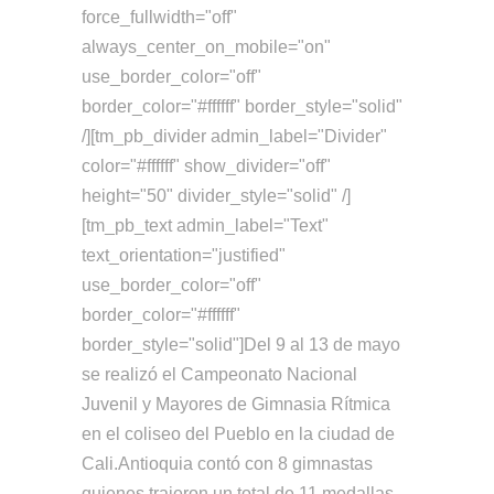
force_fullwidth="off"
always_center_on_mobile="on"
use_border_color="off"
border_color="#ffffff" border_style="solid"
/][tm_pb_divider admin_label="Divider"
color="#ffffff" show_divider="off"
height="50" divider_style="solid" /]
[tm_pb_text admin_label="Text"
text_orientation="justified"
use_border_color="off"
border_color="#ffffff"
border_style="solid"]Del 9 al 13 de mayo
se realizó el Campeonato Nacional
Juvenil y Mayores de Gimnasia Rítmica
en el coliseo del Pueblo en la ciudad de
Cali.Antioquia contó con 8 gimnastas
quienes trajeron un total de 11 medallas.