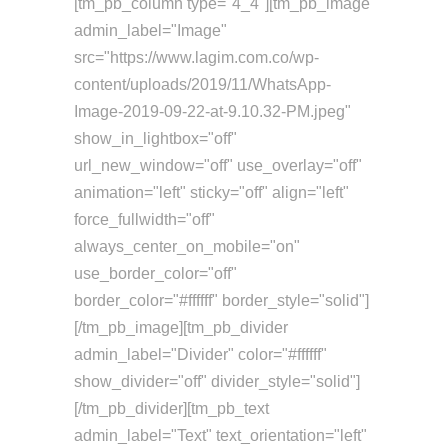
[tm_pb_column type="4_4"][tm_pb_image
admin_label="Image"
src="https://www.lagim.com.co/wp-
content/uploads/2019/11/WhatsApp-
Image-2019-09-22-at-9.10.32-PM.jpeg"
show_in_lightbox="off"
url_new_window="off" use_overlay="off"
animation="left" sticky="off" align="left"
force_fullwidth="off"
always_center_on_mobile="on"
use_border_color="off"
border_color="#ffffff" border_style="solid"]
[/tm_pb_image][tm_pb_divider
admin_label="Divider" color="#ffffff"
show_divider="off" divider_style="solid"]
[/tm_pb_divider][tm_pb_text
admin_label="Text" text_orientation="left"