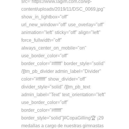
src="https://www.lagim.com.co/wp-
content/uploads/2019/11/DSC_0069.jpg"
show_in_lightbox="off"
url_new_window="off" use_overlay="off"
animation="left" sticky="off" align="left"
force_fullwidth="off"
always_center_on_mobile="on"
use_border_color="off"
border_color="#ffffff" border_style="solid"
/][tm_pb_divider admin_label="Divider"
color="#ffffff" show_divider="off"
divider_style="solid" /][tm_pb_text
admin_label="Text" text_orientation="left"
use_border_color="off"
border_color="#ffffff"
border_style="solid"]#CopaGilling🏆 ¡29
medallas a cargo de nuestras gimnastas