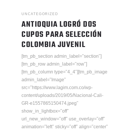
UNCATEGORIZED
ANTIOQUIA LOGRÓ DOS
CUPOS PARA SELECCIÓN
COLOMBIA JUVENIL
[tm_pb_section admin_label="section"]
[tm_pb_row admin_label="row"]
[tm_pb_column type="4_4"][tm_pb_image
admin_label="Image"
src="https://www.lagim.com.co/wp-
content/uploads/2019/05/Nacional-Cali-
GR-e1557865150474.jpeg"
show_in_lightbox="off"
url_new_window="off" use_overlay="off"
animation="left" sticky="off" align="center"