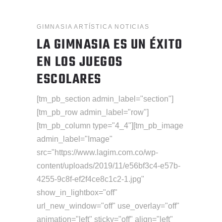
GIMNASIA ARTÍSTICA
NOTICIAS
LA GIMNASIA ES UN ÉXITO
EN LOS JUEGOS
ESCOLARES
[tm_pb_section admin_label="section"]
[tm_pb_row admin_label="row"]
[tm_pb_column type="4_4"][tm_pb_image
admin_label="Image"
src="https://www.lagim.com.co/wp-
content/uploads/2019/11/e56bf3c4-e57b-
4255-9c8f-ef2f4ce8c1c2-1.jpg"
show_in_lightbox="off"
url_new_window="off" use_overlay="off"
animation="left" sticky="off" align="left"