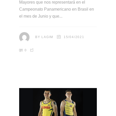
Mayores que nos representará en el
Campeonato Panamericano en Brasil en
el mes de Junio y que
BY
LAGIM
15/04/2021
0