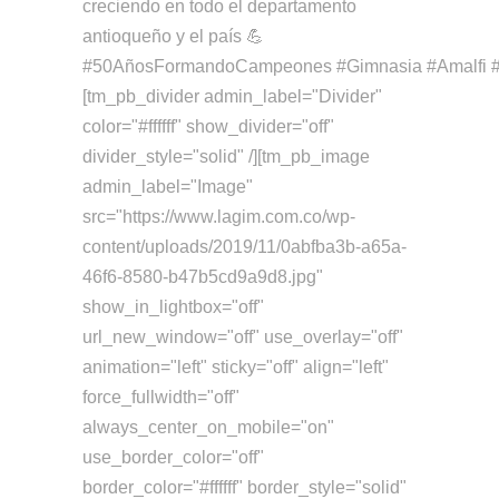
creciendo en todo el departamento
antioqueño y el país 💪
#50AñosFormandoCampeones #Gimnasia #Amalfi #An
[tm_pb_divider admin_label="Divider"
color="#ffffff" show_divider="off"
divider_style="solid" /][tm_pb_image
admin_label="Image"
src="https://www.lagim.com.co/wp-
content/uploads/2019/11/0abfba3b-a65a-
46f6-8580-b47b5cd9a9d8.jpg"
show_in_lightbox="off"
url_new_window="off" use_overlay="off"
animation="left" sticky="off" align="left"
force_fullwidth="off"
always_center_on_mobile="on"
use_border_color="off"
border_color="#ffffff" border_style="solid"