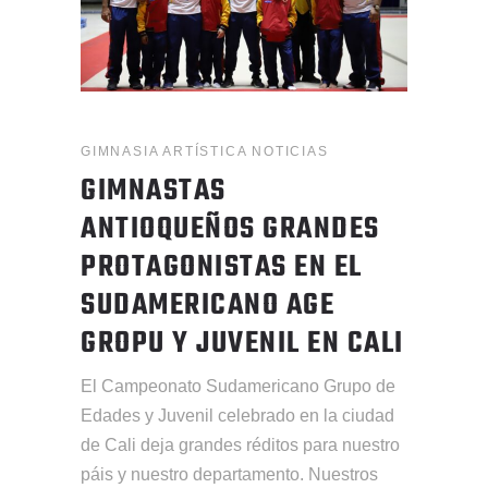
GIMNASIA ARTÍSTICA
NOTICIAS
GIMNASTAS
ANTIOQUEÑOS GRANDES
PROTAGONISTAS EN EL
SUDAMERICANO AGE
GROPU Y JUVENIL EN CALI
El Campeonato Sudamericano Grupo de
Edades y Juvenil celebrado en la ciudad
de Cali deja grandes réditos para nuestro
páis y nuestro departamento. Nuestros