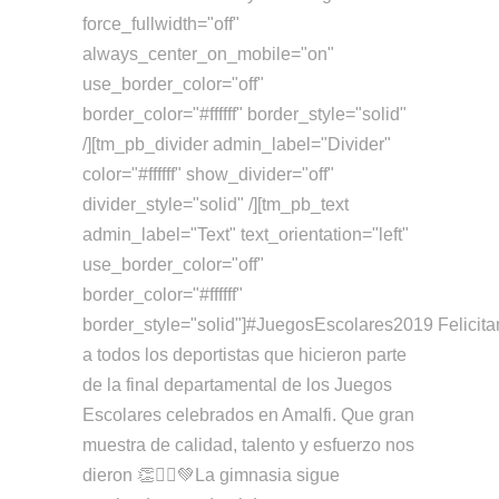
force_fullwidth="off"
always_center_on_mobile="on"
use_border_color="off"
border_color="#ffffff" border_style="solid"
/][tm_pb_divider admin_label="Divider"
color="#ffffff" show_divider="off"
divider_style="solid" /][tm_pb_text
admin_label="Text" text_orientation="left"
use_border_color="off"
border_color="#ffffff"
border_style="solid"]#JuegosEscolares2019 Felicit
a todos los deportistas que hicieron parte
de la final departamental de los Juegos
Escolares celebrados en Amalfi. Que gran
muestra de calidad, talento y esfuerzo nos
dieron 👏🤸‍♀️💚La gimnasia sigue