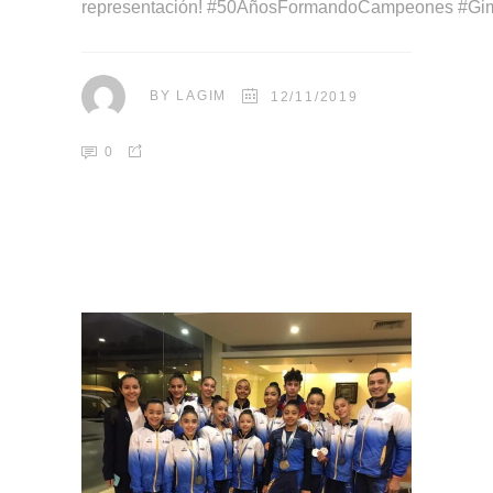
representación! #50AñosFormandoCampeones #Gim
BY
LAGIM
12/11/2019
0