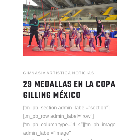
GIMNASIA ARTÍSTICA
NOTICIAS
29 MEDALLAS EN LA COPA
GILLING MÉXICO
[tm_pb_section admin_label="section"]
[tm_pb_row admin_label="row"]
[tm_pb_column type="4_4"][tm_pb_image
admin_label="Image"