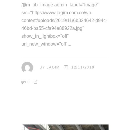
/][tm_pb_image admin_label="Image"
src="https://www.lagim.com.co/wp-
content/uploads/2019/11/6b324642-d944-
46bd-ba55-cfa94e88922a.jpg"
show_in_lightbox="off"
url_new_window="off"
BY
LAGIM
12/11/2019
0