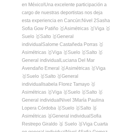
en México!Una excelente participación a
cargo de nuestras deportistas nos deja
esta experiencia en Cancún:Nivel 2Sasha
Sofia Gow Patiño 🥇Asimétricas 🥇Viga 🥇
Suelo 🥇Salto 🥇General
individualSalome Castañeda Porras 🥇
Asimétricas 🥇Viga 🥇Suelo 🥇Salto 🥇
General individualLuciana Del Mar
Avendaño Emeral 🥇Asimétricas 🥇Viga
🥇Suelo 🥇Salto 🥇General
individualIsabela Florez Tamayo 🥇
Asimétricas 🥇Viga 🥇Suelo 🥇Salto 🥇
General individualNivel 3María Paulina
Lopera Córdoba 🥇Suelo 🥇Salto 🥈
Asimétricas 🥈General individualSofia
Restrepo Giraldo 🥈 Suelo 🥉Viga Cuarta
en general individualNivel 4Sofia Gomez