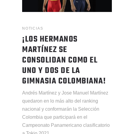
NOTICIAS
¡LOS HERMANOS
MARTÍNEZ SE
CONSOLIDAN COMO EL
UNO Y DOS DE LA
GIMNASIA COLOMBIANA!
Andrés Martínez y Jose Manuel Martínez
quedaron en lo más alto del ranking
nacional y conformarán la Selección
Colombia que participará en el
Campeonato Panamericano clasificatorio
a Tokio 2021