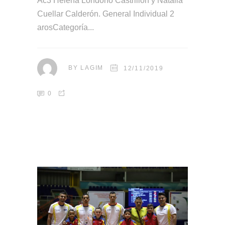
Ac3 Helena Londoño Castrillón y Natalia
Cuellar Calderón. General Individual 2
arosCategoría
BY
LAGIM
12/11/2019
0