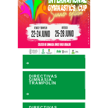
2026: reglas de competencia,
conformación de equipos,
costos de inscripción,
premiación y juzgamiento,
información de contacto.
DIRECTIVAS
GIMNASIA ARTÍSTICA
DIRECTIVAS
GIMNASIA
TRAMPOLÍN
DIRECTIVAS