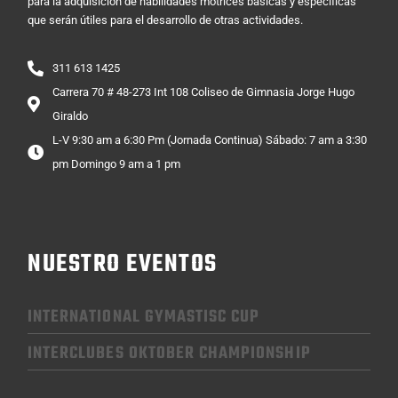
para la adquisición de habilidades motrices básicas y específicas
que serán útiles para el desarrollo de otras actividades.
311 613 1425
Carrera 70 # 48-273 Int 108 Coliseo de Gimnasia Jorge Hugo
Giraldo
L-V 9:30 am a 6:30 Pm (Jornada Continua) Sábado: 7 am a 3:30
pm Domingo 9 am a 1 pm
NUESTRO EVENTOS
INTERNATIONAL GYMASTISC CUP
INTERCLUBES OKTOBER CHAMPIONSHIP