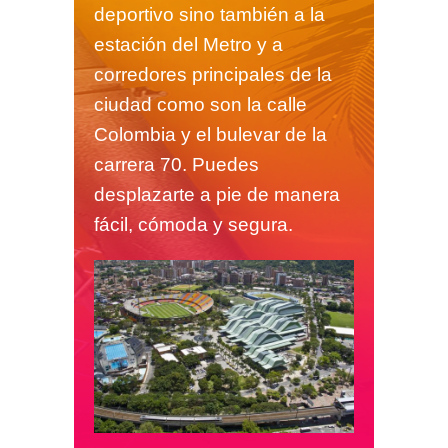
deportivo sino también a la
estación del Metro y a
corredores principales de la
ciudad como son la calle
Colombia y el bulevar de la
carrera 70. Puedes
desplazarte a pie de manera
fácil, cómoda y segura.