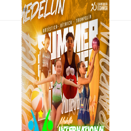
1
DIRECTIVAS
Conoce toda la información
del International Gymnastics
Cup Summer Edition Medellín