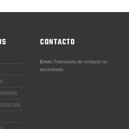
OS
CONTACTO
Error:
Formulario de contacto no
encontrado.
CA
EMENINA
ASCULINA
OS