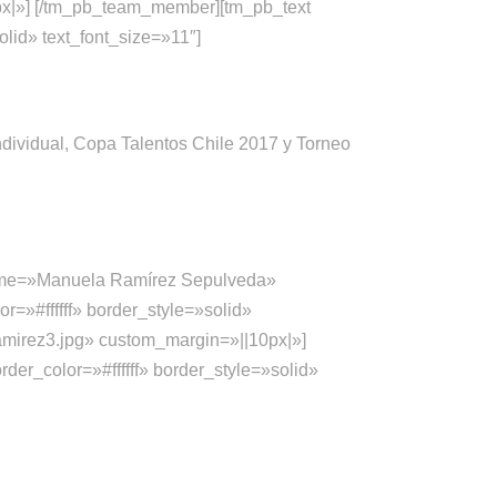
px|»] [/tm_pb_team_member][tm_pb_text
olid» text_font_size=»11″]
ndividual, Copa Talentos Chile 2017 y Torneo
ame=»Manuela Ramírez Sepulveda»
=»#ffffff» border_style=»solid»
amirez3.jpg» custom_margin=»||10px|»]
er_color=»#ffffff» border_style=»solid»