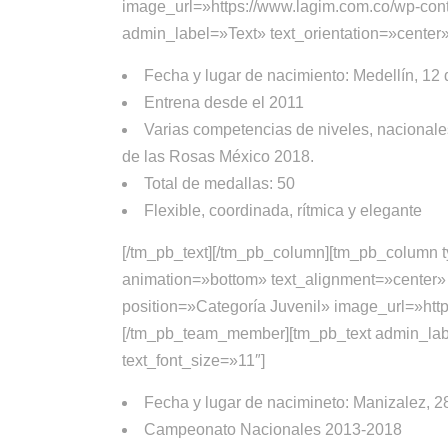
image_url=»https://www.lagim.com.co/wp-con
admin_label=»Text» text_orientation=»center» 
Fecha y lugar de nacimiento: Medellín, 12
Entrena desde el 2011
Varias competencias de niveles, nacionale
de las Rosas México 2018.
Total de medallas: 50
Flexible, coordinada, rítmica y elegante
[/tm_pb_text][/tm_pb_column][tm_pb_colum
animation=»bottom» text_alignment=»center» 
position=»Categoría Juvenil» image_url=»ht
[/tm_pb_team_member][tm_pb_text admin_label
text_font_size=»11″]
Fecha y lugar de nacimineto: Manizalez, 
Campeonato Nacionales 2013-2018