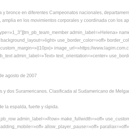
ata y bronce en diferentes Campeonatos nacionales, departament
e, amplia en los movimientos corporales y coordinada con los ap
n type=»1_3″][tm_pb_team_member admin_label=»Helena» name
background_layout=»light» use_border_color=»off» border_color
 custom_margin=»||10px|» image_url=»https://www.lagim.com.c
text admin_label=»Text» text_orientation=»center» use_border
 de agosto de 2007
 y dos Suramericanos. Clasificada al Sudamericano de Melgar
e la espalda, fuerte y rápida.
tm_pb_row admin_label=»Row» make_fullwidth=»off» use_custo
adding_mobile=»off» allow_player_pause=»off» parallax=»off