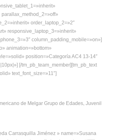
onsive_tablet_1=»inherit»
» parallax_method_2=»off»
ne_2=»inherit» order_laptop_2=»2″
rt» responsive_laptop_3=»inherit»
der_phone_3=»3″ column_padding_mobile=»on»]
o» animation=»bottom»
tyle=»solid» position=»Categoría AC4 13-14″
||10px|»] [/tm_pb_team_member][tm_pb_text
olid» text_font_size=»11″]
damericano de Melgar Grupo de Edades, Juvenil
eda Carrasquilla Jiménez » name=»Susana