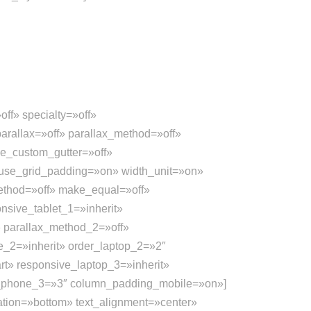
ff» specialty=»off»
arallax=»off» parallax_method=»off»
e_custom_gutter=»off»
 use_grid_padding=»on» width_unit=»on»
ethod=»off» make_equal=»off»
onsive_tablet_1=»inherit»
» parallax_method_2=»off»
ne_2=»inherit» order_laptop_2=»2″
rt» responsive_laptop_3=»inherit»
der_phone_3=»3″ column_padding_mobile=»on»]
on=»bottom» text_alignment=»center»