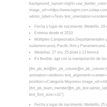
background_layout=»light» use_border_color=»
image_url=»https://www.lagim.com.co/wp-con
admin_label=»Text» text_orientation=»center» 
Fecha y lugar de nacimiento: Medellín, 29 
Entrena desde el 2010
Múltiples Campeonatos Departamentales y 
sudamericanos, Pacific Rim y Panamericano 
Medallas: 27 oro, 25 plata y 13 bronce
Es flexible, ágil con la manipulación de lo
[/tm_pb_text][/tm_pb_column][tm_pb_column
animation=»bottom» text_alignment=»center» 
position=»Categoría Mayores» image_url=»htt
[/tm_pb_team_member][tm_pb_text admin_label
text_font_size=»11″]
Fecha y lugar de nacimiento: Medellín, 25 