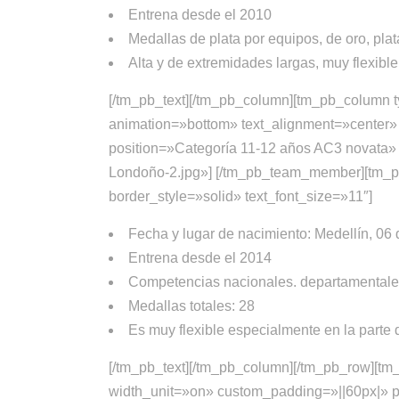
Entrena desde el 2010
Medallas de plata por equipos, de oro, pl
Alta y de extremidades largas, muy flexibl
[/tm_pb_text][/tm_pb_column][tm_pb_colum
animation=»bottom» text_alignment=»center» 
position=»Categoría 11-12 años AC3 novata»
Londoño-2.jpg»] [/tm_pb_team_member][tm_pb_
border_style=»solid» text_font_size=»11″]
Fecha y lugar de nacimiento: Medellín, 06
Entrena desde el 2014
Competencias nacionales. departamentales
Medallas totales: 28
Es muy flexible especialmente en la parte d
[/tm_pb_text][/tm_pb_column][/tm_pb_row][
width_unit=»on» custom_padding=»||60px|» p