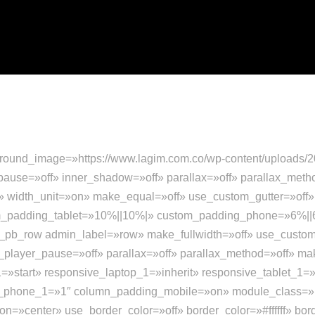
ACIÓN
SEDE ORIENTE
EVENTOS
TIENDA
N
ground_image=»https://www.lagim.com.co/wp-content/uploads/
ause=»off» inner_shadow=»off» parallax=»off» parallax_meth
f» width_unit=»on» make_equal=»off» use_custom_gutter=»off
m_padding_tablet=»10%||10%|» custom_padding_phone=»6%||
_pb_row admin_label=»row» make_fullwidth=»off» use_custo
_player_pause=»off» parallax=»off» parallax_method=»off» ma
1=»start» responsive_laptop_1=»inherit» responsive_tablet_1=
er_phone_1=»1″ column_padding_mobile=»on» module_class=»i
on=»center» use_border_color=»off» border_color=»#ffffff» bor