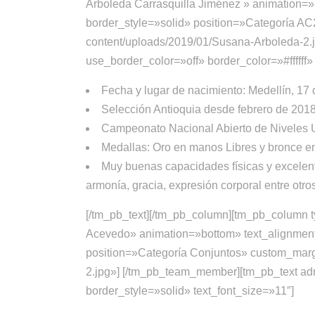
Arboleda Carrasquilla Jiménez » animation=»
border_style=»solid» position=»Categoría A
content/uploads/2019/01/Susana-Arboleda-2.
use_border_color=»off» border_color=»#ffffff»
Fecha y lugar de nacimiento: Medellín, 17
Selección Antioquia desde febrero de 201
Campeonato Nacional Abierto de Niveles 
Medallas: Oro en manos Libres y bronce en
Muy buenas capacidades físicas y excelente
armonía, gracia, expresión corporal entre otro
[/tm_pb_text][/tm_pb_column][tm_pb_colum
Acevedo» animation=»bottom» text_alignment=
position=»Categoría Conjuntos» custom_marg
2.jpg»] [/tm_pb_team_member][tm_pb_text admi
border_style=»solid» text_font_size=»11″]