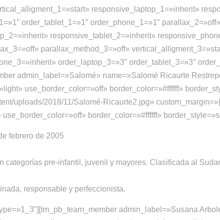
tical_alligment_1=»start» responsive_laptop_1=»inherit» resp
1=»1″ order_tablet_1=»1″ order_phone_1=»1″ parallax_2=»off
top_2=»inherit» responsive_tablet_2=»inherit» responsive_pho
ax_3=»off» parallax_method_3=»off» vertical_alligment_3=»sta
hone_3=»inherit» order_laptop_3=»3″ order_tablet_3=»3″ or
mber admin_label=»Salomé» name=»Salomé Ricaurte Restrep
ight» use_border_color=»off» border_color=»#ffffff» border_s
tent/uploads/2018/11/Salomé-Ricaurte2.jpg» custom_margin=»
use_border_color=»off» border_color=»#ffffff» border_style=»s
de febrero de 2005
ategorías pre-infantil, juvenil y mayores. Clasificada al Su
linada, responsable y perfeccionista.
n type=»1_3″][tm_pb_team_member admin_label=»Susana Arbol