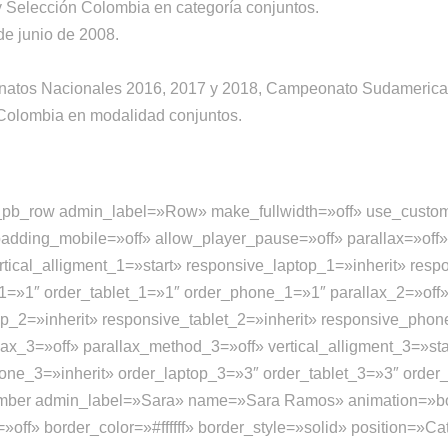
y Selección Colombia en categoría conjuntos.
de junio de 2008.
natos Nacionales 2016, 2017 y 2018, Campeonato Sudameric
Colombia en modalidad conjuntos.
tm_pb_row admin_label=»Row» make_fullwidth=»off» use_custo
adding_mobile=»off» allow_player_pause=»off» parallax=»off
tical_alligment_1=»start» responsive_laptop_1=»inherit» resp
1=»1″ order_tablet_1=»1″ order_phone_1=»1″ parallax_2=»off
top_2=»inherit» responsive_tablet_2=»inherit» responsive_pho
ax_3=»off» parallax_method_3=»off» vertical_alligment_3=»sta
hone_3=»inherit» order_laptop_3=»3″ order_tablet_3=»3″ or
ber admin_label=»Sara» name=»Sara Ramos» animation=»bot
off» border_color=»#ffffff» border_style=»solid» position=»C