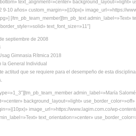
bottom» text_alignment=»center» background_layout=»light» use
C2 9-10 años» custom_margin=»||10px|» image_url=»https://ww
jpg»] [/tm_pb_team_member][tm_pb_text admin_label=»Text» te
 border_style=»solid» text_font_size=»11″]
 de septiembre de 2008
8
Usag Gimnasia Rítmica 2018
 la General Individual
 actitud que se requiere para el desempeño de esta disciplina 
s.
n type=»1_3″][tm_pb_team_member admin_label=»María Salom
»center» background_layout=»light» use_border_color=»off» bo
in=»||10px|» image_url=»https://www.lagim.com.co/wp-conten
n_label=»Text» text_orientation=»center» use_border_color=»o