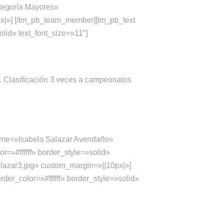
ategoría Mayores»
px|»] [/tm_pb_team_member][tm_pb_text
olid» text_font_size=»11″]
 Clasificación 3 veces a campeonatos
ame=»Isabela Salazar Avendaño»
=»#ffffff» border_style=»solid»
lazar3.jpg» custom_margin=»||10px|»]
er_color=»#ffffff» border_style=»solid»