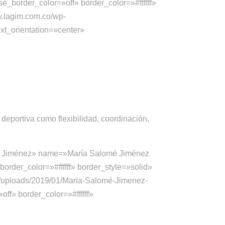
_border_color=»off» border_color=»#ffffff»
w.lagim.com.co/wp-
xt_orientation=»center»
deportiva como flexibilidad, coordinación,
é Jiménez» name=»María Salomé Jiménez
rder_color=»#ffffff» border_style=»solid»
t/uploads/2019/01/Maria-Salomé-Jimenez-
ff» border_color=»#ffffff»