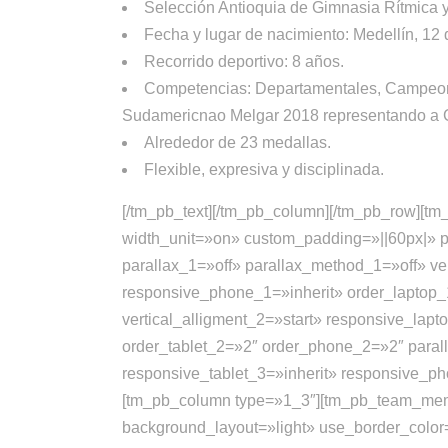
Selección Antioquia de Gimnasia Rítmica 
Fecha y lugar de nacimiento: Medellín, 12 
Recorrido deportivo: 8 años.
Competencias: Departamentales, Campeo
Sudamericnao Melgar 2018 representando a 
Alrededor de 23 medallas.
Flexible, expresiva y disciplinada.
[/tm_pb_text][/tm_pb_column][/tm_pb_row][
width_unit=»on» custom_padding=»||60px|» p
parallax_1=»off» parallax_method_1=»off» ver
responsive_phone_1=»inherit» order_laptop_
vertical_alligment_2=»start» responsive_lap
order_tablet_2=»2″ order_phone_2=»2″ parall
responsive_tablet_3=»inherit» responsive_p
[tm_pb_column type=»1_3″][tm_pb_team_mem
background_layout=»light» use_border_color=»