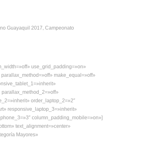
ano Guayaquil 2017, Campeonato
m_width=»off» use_grid_padding=»on»
» parallax_method=»off» make_equal=»off»
onsive_tablet_1=»inherit»
» parallax_method_2=»off»
ne_2=»inherit» order_laptop_2=»2″
rt» responsive_laptop_3=»inherit»
der_phone_3=»3″ column_padding_mobile=»on»]
tom» text_alignment=»center»
ategoría Mayores»