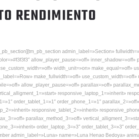
TO RENDIMIENTO
_pb_section][tm_pb_section admin_label=»Section» fullwidth=»o
or=»#f3f3f3″ allow_player_pause=»off» inner_shadow=»off» p
use_custom_width=»off» width_unit=»on» make_equal=»off» us
_label=»Row» make_fullwidth=»off» use_custom_width=»off»
e=»off» allow_player_pause=»off» parallax=»off» parallax_m
tical_alligment_1=»start» responsive_laptop_1=»inherit» resp
1=»1″ order_tablet_1=»1″ order_phone_1=»1″ parallax_2=»off
top_2=»inherit» responsive_tablet_2=»inherit» responsive_pho
ax_3=»off» parallax_method_3=»off» vertical_alligment_3=»sta
hone_3=»inherit» order_laptop_3=»3″ order_tablet_3=»3″ or
ber admin_label=»Luna» name=»Luna Henao Bedoya» animati