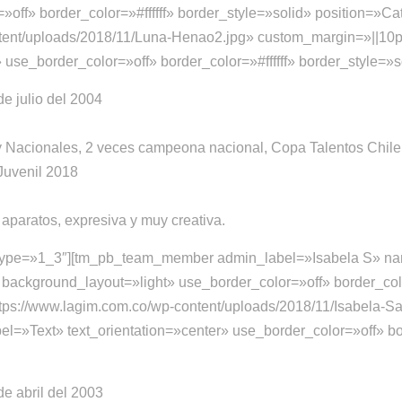
off» border_color=»#ffffff» border_style=»solid» position=»C
tent/uploads/2018/11/Luna-Henao2.jpg» custom_margin=»||10
use_border_color=»off» border_color=»#ffffff» border_style=»s
de julio del 2004
Nacionales, 2 veces campeona nacional, Copa Talentos Chile.
Juvenil 2018
s aparatos, expresiva y muy creativa.
 type=»1_3″][tm_pb_team_member admin_label=»Isabela S» n
background_layout=»light» use_border_color=»off» border_color
ps://www.lagim.com.co/wp-content/uploads/2018/11/Isabela-Sa
=»Text» text_orientation=»center» use_border_color=»off» bord
de abril del 2003