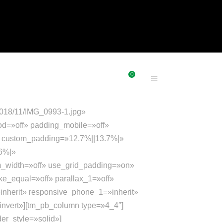
0
OTICIAS
CONTACTO
2018/11/IMG_0993-1.jpg»
od=»off» padding_mobile=»off»
» custom_padding=»12.7%||13.7%|»
6%|»
m_width=»off» use_grid_padding=»on»
ke_equal=»off» parallax_1=»off»
»inherit» responsive_phone_1=»inherit»
nvert»][tm_pb_column type=»4_4″]
der_style=»solid»]