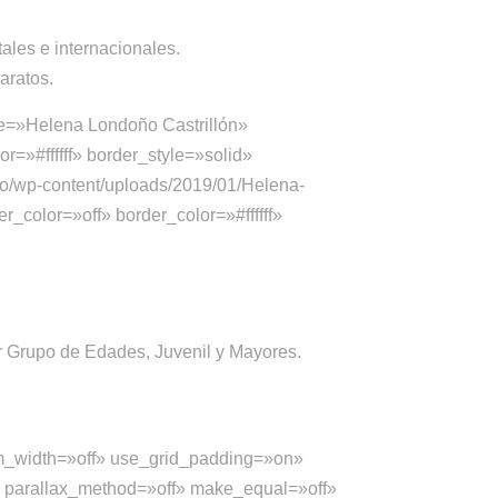
ales e internacionales.
aratos.
=»Helena Londoño Castrillón»
=»#ffffff» border_style=»solid»
o/wp-content/uploads/2019/01/Helena-
_color=»off» border_color=»#ffffff»
 Grupo de Edades, Juvenil y Mayores.
m_width=»off» use_grid_padding=»on»
» parallax_method=»off» make_equal=»off»