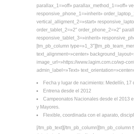
parallax_1=»off» parallax_method_1=»off» ver
responsive_phone_1=»inherit» order_laptop_
vertical_alligment_2=»start» responsive_lap
order_tablet_2=»2″ order_phone_2=»2″ parall
responsive_tablet_3=»inherit» responsive_p
[tm_pb_column type=»1_3″][tm_pb_team_me
text_alignment=»center» background_layout=»l
image_url=»https://www.lagim.com.co/wp-con
admin_label=»Text» text_orientation=»center» 
Fecha y lugar de nacimiento: Medellín, 17 
Entrena desde el 2012
Campeonatos Nacionales desde el 2013 en c
y Mayores.
Flexible, coordinada con el aparato, discip
[/tm_pb_text][/tm_pb_column][tm_pb_colum