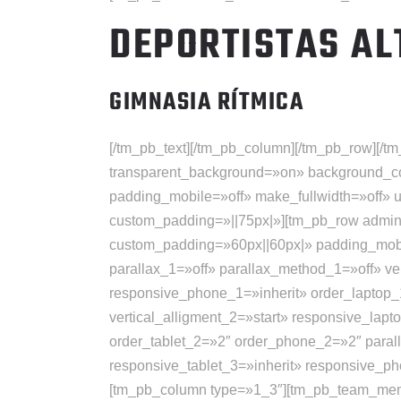
DEPORTISTAS AL
GIMNASIA RÍTMICA
[/tm_pb_text][/tm_pb_column][/tm_pb_row][/tm
transparent_background=»on» background_col
padding_mobile=»off» make_fullwidth=»off» 
custom_padding=»||75px|»][tm_pb_row admin
custom_padding=»60px||60px|» padding_mobil
parallax_1=»off» parallax_method_1=»off» ver
responsive_phone_1=»inherit» order_laptop_
vertical_alligment_2=»start» responsive_lap
order_tablet_2=»2″ order_phone_2=»2″ parall
responsive_tablet_3=»inherit» responsive_p
[tm_pb_column type=»1_3″][tm_pb_team_mem