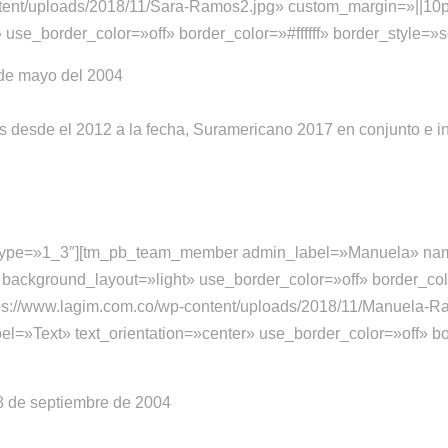
tent/uploads/2018/11/Sara-Ramos2.jpg» custom_margin=»||10
use_border_color=»off» border_color=»#ffffff» border_style=»s
 de mayo del 2004
s desde el 2012 a la fecha, Suramericano 2017 en conjunto e i
n type=»1_3″][tm_pb_team_member admin_label=»Manuela» n
background_layout=»light» use_border_color=»off» border_color
tps://www.lagim.com.co/wp-content/uploads/2018/11/Manuela-R
=»Text» text_orientation=»center» use_border_color=»off» bord
28 de septiembre de 2004