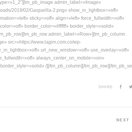
 type=»1_2″][tm_pb_image admin_label=»Image»
loads/2019/02/Gasparilla-2.png» show_in_lightbox=»off»
tion=»left» sticky=»off» align=»left» force_fullwidth=»off»
or=»off» border_color=»#ffffff» border_style=»solid»
[/tm_pb_row][tm_pb_row admin_label=»Row»][tm_pb_column
e» src=»https://www.lagim.com.co/wp-
w_in_lightbox=»off» url_new_window=»off» use_overlay=»off»
orce_fullwidth=»off» always_center_on_mobile=»on»
» border_style=»solid» /][/tm_pb_column][/tm_pb_row][/tm_pb_se
SHARE:
NEXT