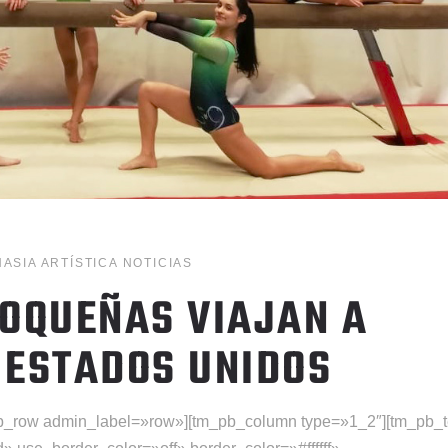
ASIA ARTÍSTICA
NOTICIAS
OQUEÑAS VIAJAN A
 ESTADOS UNIDOS
pb_row admin_label=»row»][tm_pb_column type=»1_2″][tm_pb_t