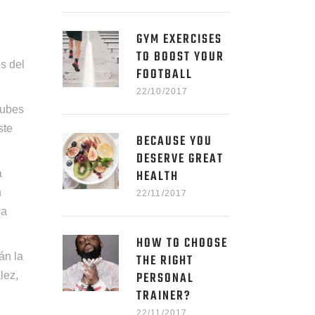
GYM EXERCISES
TO BOOST YOUR
s del
FOOTBALL
22/10/2017
lubes
ste
BECAUSE YOU
DESERVE GREAT
HEALTH
a
n
22/11/2017
la
HOW TO CHOOSE
án la
THE RIGHT
PERSONAL
lez,
TRAINER?
22/11/2017