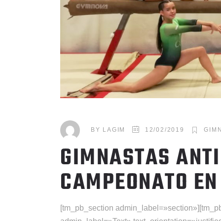
BY
LAGIM
12/02/2019
GIMN
GIMNASTAS ANTI
CAMPEONATO EN
[tm_pb_section admin_label=»section»][tm_