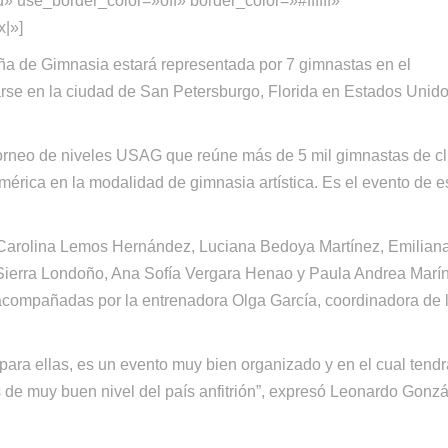
d» use_border_color=»off» border_color=»#ffffff»
x|»]
ña de Gimnasia estará representada por 7 gimnastas en el
rse en la ciudad de San Petersburgo, Florida en Estados Unido
 torneo de niveles USAG que reúne más de 5 mil gimnastas de c
érica en la modalidad de gimnasia artística. Es el evento de e
 Carolina Lemos Hernández, Luciana Bedoya Martínez, Emilian
 Sierra Londoño, Ana Sofía Vergara Henao y Paula Andrea Marí
n acompañadas por la entrenadora Olga García, coordinadora de 
ara ellas, es un evento muy bien organizado y en el cual tendr
 de muy buen nivel del país anfitrión”, expresó Leonardo Gonzá