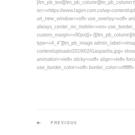
[/tm_pb_text][/tm_pb_column][tm_pb_column
src=»https://www.lagim.com.co/wp-content/up
url_new_window=»off» use_overlay=»off» anima
always_center_on_mobile=»on» use_border_col
custom_margin=»90px|||» /][/tm_pb_column]
type=»4_4″][tm_pb_image admin_label=»Imag
content/uploads/2019/02/Gasparilla.jpg» sho
animation=»left» sticky=»off» align=»left» f
use_border_color=»off» border_color=»#ffffff
PREVIOUS