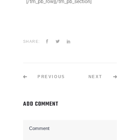
[/tm_pb_row][/tm_pb_section]
SHARE:
PREVIOUS
NEXT
ADD COMMENT