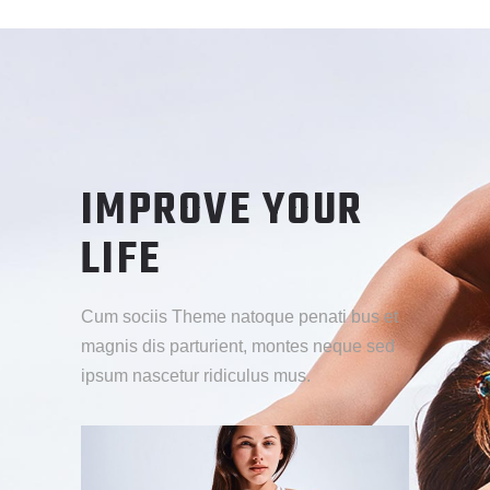
IMPROVE YOUR
LIFE
Cum sociis Theme natoque penati bus et
magnis dis parturient, montes neque sed
ipsum nascetur ridiculus mus.